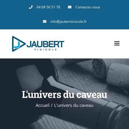
Passer
04 68 56 51 78
Contactez nous
au
info@jaubertvinicole.fr
contenu
L'univers du caveau
Accueil
L'univers du caveau