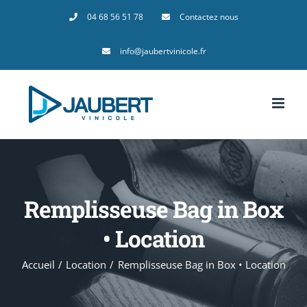
Passer
04 68 56 51 78
Contactez nous
au
info@jaubertvinicole.fr
contenu
Remplisseuse Bag in Box
• Location
Accueil
Location
Remplisseuse Bag in Box • Location