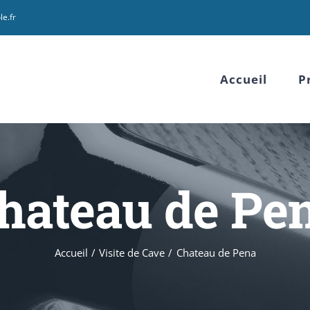
le.fr
Accueil
P
hateau de Pe
Accueil
Visite de Cave
Chateau de Pena