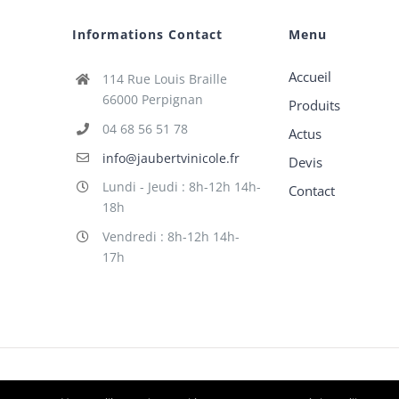
Informations Contact
Menu
Accueil
114 Rue Louis Braille
66000 Perpignan
Produits
04 68 56 51 78
Actus
info@jaubertvinicole.fr
Devis
Lundi - Jeudi : 8h-12h 14h-
Contact
18h
Vendredi : 8h-12h 14h-
17h
©
Jaubert
| Tous droits réservés | Powered by
2X Graphik