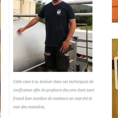
Cette cave à su évoluer dans ses techniques de
vinification afin de produire des vins dont sont
friand bon nombre de metteurs en marché et
non des moindres.