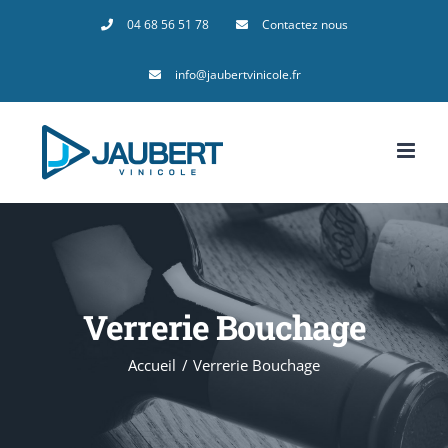
Passer
04 68 56 51 78
Contactez nous
au
info@jaubertvinicole.fr
contenu
Verrerie Bouchage
Accueil
Verrerie Bouchage