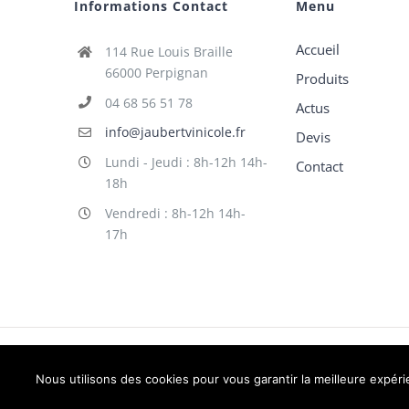
Informations Contact
Menu
Accueil
114 Rue Louis Braille
66000 Perpignan
Produits
04 68 56 51 78
Actus
info@jaubertvinicole.fr
Devis
Lundi - Jeudi : 8h-12h 14h-
Contact
18h
Vendredi : 8h-12h 14h-
17h
©
Jaubert
| Tous droits réservés | Powered by
2X Graphik
Nous utilisons des cookies pour vous garantir la meilleure expérie