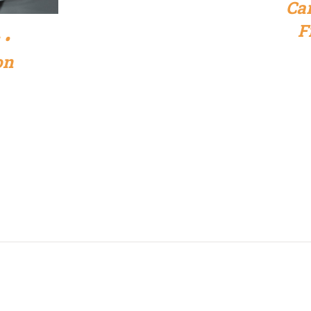
Car
F
 •
on