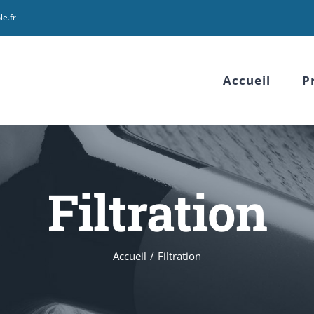
le.fr
Accueil
P
Filtration
Accueil
Filtration