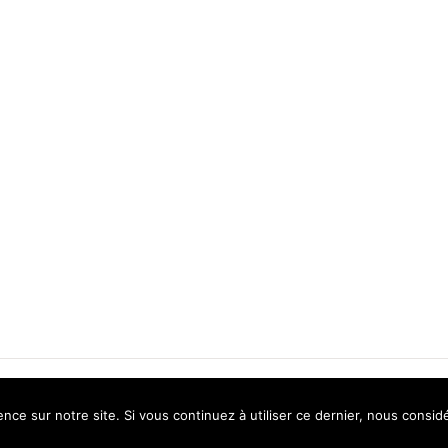
|
info@jaubertvinicole.fr
| 04 68 56 51 78 |
Mentions Légales
nce sur notre site. Si vous continuez à utiliser ce dernier, nous consid